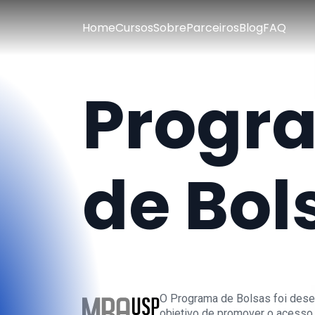
Home
Cursos
Sobre
Parceiros
Blog
FAQ
Progr
de Bol
O Programa de Bolsas foi dese
objetivo de promover o acesso