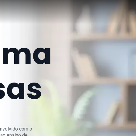
ama
sas
nvolvido com o
 ao ensino de